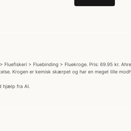
luefiskeri > Fluebinding > Fluekroge. Pris: 69.95 kr. Ahrex
telse. Krogen er kemisk skærpet og har en meget lille modh
 hjælp fra AI.