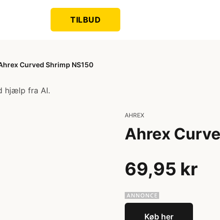
TILBUD
Ahrex Curved Shrimp NS150
 hjælp fra AI.
AHREX
Ahrex Curv
69,95 kr
Køb her