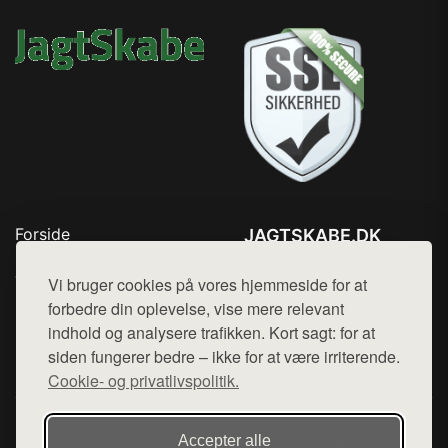
Forside
JAGTSKABE.DK
Produkter
Tlf. 78768672
Top Rabatter
Vi bruger cookies på vores hjemmeside for at
Mail:
hej@want.dk
Blog
forbedre din oplevelse, vise mere relevant
Kontakt
indhold og analysere trafikken. Kort sagt: for at
Cookie- og privatlivspolitik
siden fungerer bedre – ikke for at være irriterende.
Cookie- og privatlivspolitik.
Denne side er en del af want.dk, der udgiver en række
Accepter alle