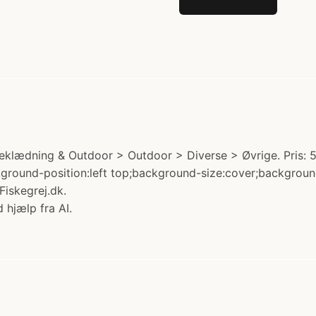
Beklædning & Outdoor > Outdoor > Diverse > Øvrige. Pris:
ackground-position:left top;background-size:cover;backgro
iskegrej.dk.
 hjælp fra AI.