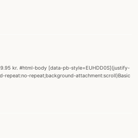
 59.95 kr. #html-body [data-pb-style=EUHDD0S]{justify-
und-repeat:no-repeat;background-attachment:scroll}Basic