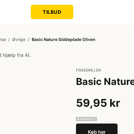
TILBUD
rse
/
Øvrige
/
Basic Nature Siddeplade Oliven
 hjælp fra AI.
FISKEGREJ.DK
Basic Natur
59,95 kr
Køb her