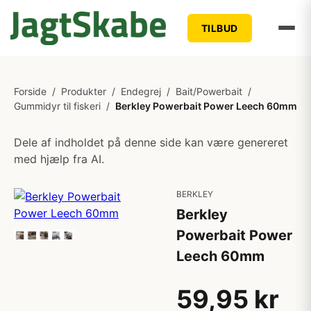
TILBUD
Forside
/
Produkter
/
Endegrej
/
Bait/Powerbait
/
Gummidyr til fiskeri
/
Berkley Powerbait Power Leech 60mm
Dele af indholdet på denne side kan være genereret
med hjælp fra AI.
BERKLEY
Berkley
Powerbait Power
Leech 60mm
59,95 kr