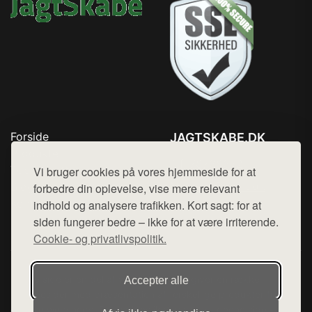
Forside
JAGTSKABE.DK
Produkter
Tlf. 78768672
Top Rabatter
Vi bruger cookies på vores hjemmeside for at
Mail:
hej@want.dk
Blog
forbedre din oplevelse, vise mere relevant
Kontakt
indhold og analysere trafikken. Kort sagt: for at
Cookie- og privatlivspolitik
siden fungerer bedre – ikke for at være irriterende.
Cookie- og privatlivspolitik.
Denne side er en del af want.dk, der udgiver en række
Accepter alle
hjemmesider med præsentation af forskellige produkter fra
diverse webshops. Der sælges ikke varer fra denne side - vi