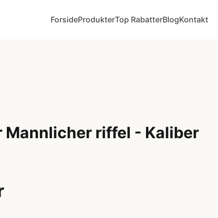
Forside
Produkter
Top Rabatter
Blog
Kontakt
 Mannlicher riffel - Kaliber
r