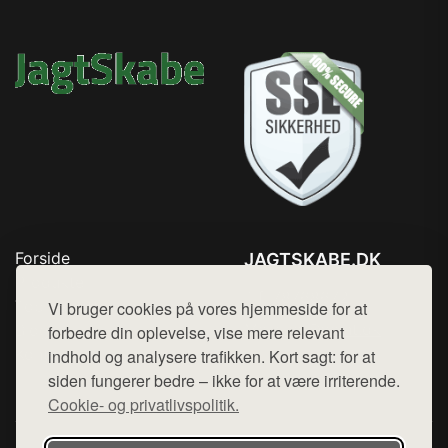
Forside
JAGTSKABE.DK
Produkter
Tlf. 78768672
Top Rabatter
Vi bruger cookies på vores hjemmeside for at
Mail:
hej@want.dk
Blog
forbedre din oplevelse, vise mere relevant
Kontakt
indhold og analysere trafikken. Kort sagt: for at
Cookie- og privatlivspolitik
siden fungerer bedre – ikke for at være irriterende.
Cookie- og privatlivspolitik.