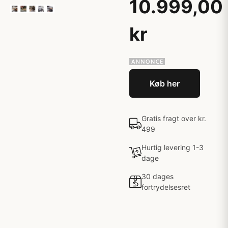
10.999,00
kr
Køb her
Gratis fragt over kr.
499
Hurtig levering 1-3
dage
30 dages
fortrydelsesret