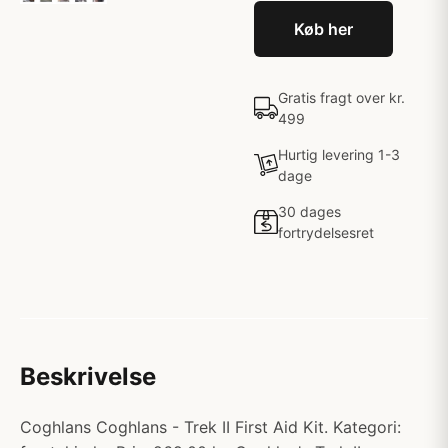
Køb her
Gratis fragt over kr.
499
Hurtig levering 1-3
dage
30 dages
fortrydelsesret
Beskrivelse
Coghlans Coghlans - Trek II First Aid Kit. Kategori: