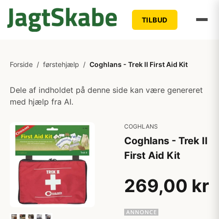
TILBUD
Forside
/
førstehjælp
/
Coghlans - Trek II First Aid Kit
Dele af indholdet på denne side kan være genereret
med hjælp fra AI.
COGHLANS
Coghlans - Trek II
First Aid Kit
269,00 kr