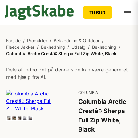
TILBUD
Forside
/
Produkter
/
Beklædning & Outdoor
/
Fleece Jakker
/
Beklædning
/
Udsalg
/
Beklædning
/
Columbia Arctic Crestâ¢ Sherpa Full Zip White, Black
Dele af indholdet på denne side kan være genereret
med hjælp fra AI.
COLUMBIA
Columbia Arctic
Crestâ¢ Sherpa
Full Zip White,
Black