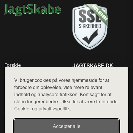
Forside
JAGTSKABE.DK
Produkter
Tlf. 78768672
Top Rabatter
Vi bruger cookies på vores hjemmeside for at
Mail:
hej@want.dk
Blog
forbedre din oplevelse, vise mere relevant
Kontakt
indhold og analysere trafikken. Kort sagt: for at
Cookie- og privatlivspolitik
siden fungerer bedre – ikke for at være irriterende.
Cookie- og privatlivspolitik.
Denne side er en del af want.dk, der udgiver en række
Accepter alle
hjemmesider med præsentation af forskellige produkter fra