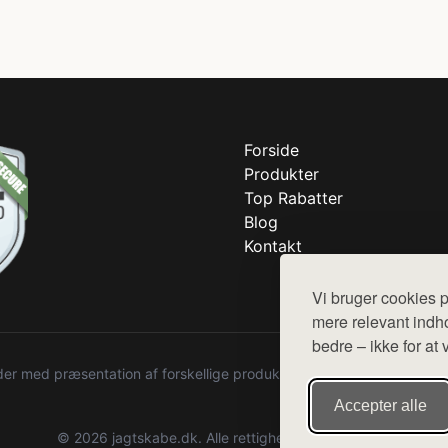
Forside
Produkter
Top Rabatter
Blog
Kontakt
Vi bruger cookies p
mere relevant indho
bedre – ikke for at 
r med præsentation af forskellige produkter fra diverse webshops. De
Accepter alle
© 2026 jagtskabe.dk. Alle rettigheder forbeholdes.