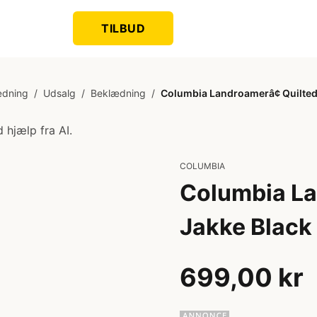
TILBUD
ædning
/
Udsalg
/
Beklædning
/
Columbia Landroamerâ¢ Quilted 
 hjælp fra AI.
COLUMBIA
Columbia La
Jakke Black
699,00 kr