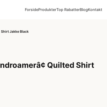
Forside
Produkter
Top Rabatter
Blog
Kontakt
Shirt Jakke Black
ndroamerâ¢ Quilted Shirt