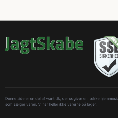
Denne side er en del af want.dk, der udgiver en række hjemmeside
som sælger varen. Vi har heller ikke varerne på lager.