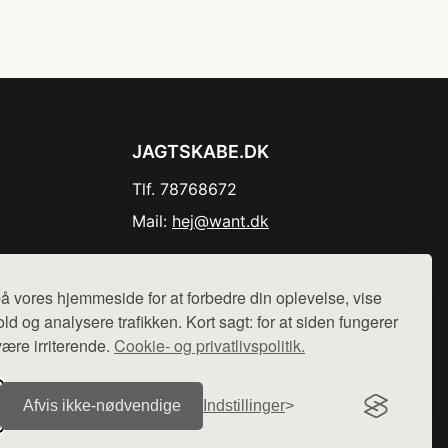
JAGTSKABE.DK
Tlf. 78768672
Mail:
hej@want.dk
Cookie- og privatlivspolitik
å vores hjemmeside for at forbedre din oplevelse, vise
ld og analysere trafikken. Kort sagt: for at siden fungerer
være irriterende.
Cookie- og privatlivspolitik.
r sælges ikke varer fra denne side - vi henviser til de shops,
Afvis ikke‑nødvendige
Indstillinger