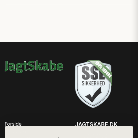
Forside
JAGTSKABE.DK
Produkter
Tlf. 78768672