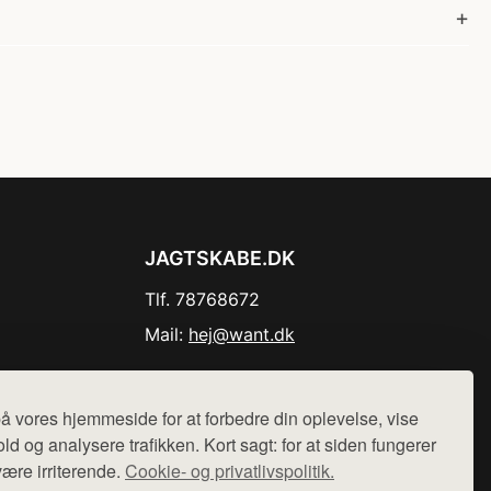
JAGTSKABE.DK
Tlf. 78768672
Mail:
hej@want.dk
Cookie- og privatlivspolitik
å vores hjemmeside for at forbedre din oplevelse, vise
ld og analysere trafikken. Kort sagt: for at siden fungerer
være irriterende.
Cookie- og privatlivspolitik.