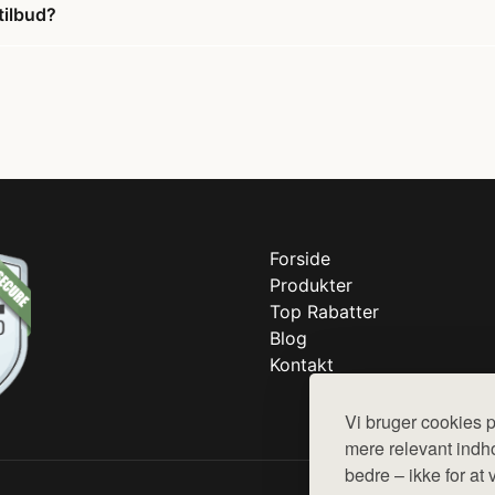
tilbud?
Forside
Produkter
Top Rabatter
Blog
Kontakt
Vi bruger cookies p
mere relevant indho
bedre – ikke for at 