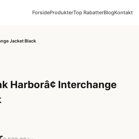
Forside
Produkter
Top Rabatter
Blog
Kontakt
ange Jacket Black
k Harborâ¢ Interchange
k
r