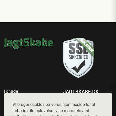
Forside
JAGTSKABE.DK
Produkter
Tlf. 78768672
Top Rabatter
Vi bruger cookies på vores hjemmeside for at
Mail:
hej@want.dk
Blog
forbedre din oplevelse, vise mere relevant