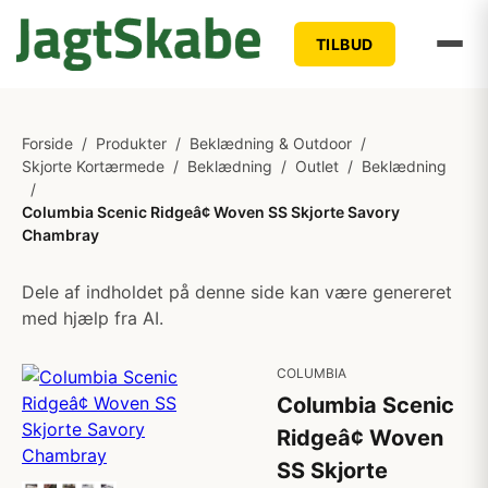
TILBUD
Forside
/
Produkter
/
Beklædning & Outdoor
/
Skjorte Kortærmede
/
Beklædning
/
Outlet
/
Beklædning
/
Columbia Scenic Ridgeâ¢ Woven SS Skjorte Savory
Chambray
Dele af indholdet på denne side kan være genereret
med hjælp fra AI.
COLUMBIA
Columbia Scenic
Ridgeâ¢ Woven
SS Skjorte