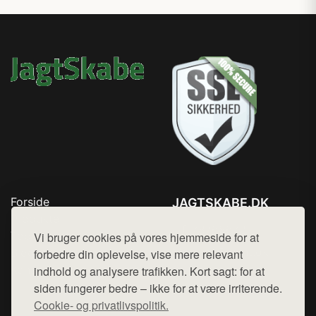
Forside
JAGTSKABE.DK
Produkter
Tlf. 78768672
Top Rabatter
Vi bruger cookies på vores hjemmeside for at
Mail:
hej@want.dk
Blog
forbedre din oplevelse, vise mere relevant
Kontakt
indhold og analysere trafikken. Kort sagt: for at
Cookie- og privatlivspolitik
siden fungerer bedre – ikke for at være irriterende.
Cookie- og privatlivspolitik.