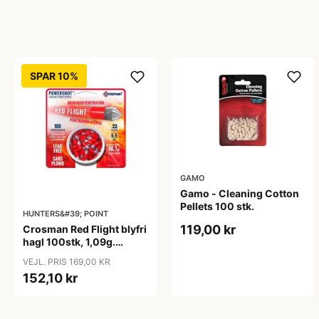
SPAR 10%
GAMO
Gamo - Cleaning Cotton
Pellets 100 stk.
HUNTERS&#39; POINT
119,00 kr
Crosman Red Flight blyfri
hagl 100stk, 1,09g.
5,5mm
VEJL. PRIS 169,00 KR
152,10 kr