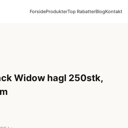
Forside
Produkter
Top Rabatter
Blog
Kontakt
ck Widow hagl 250stk,
mm