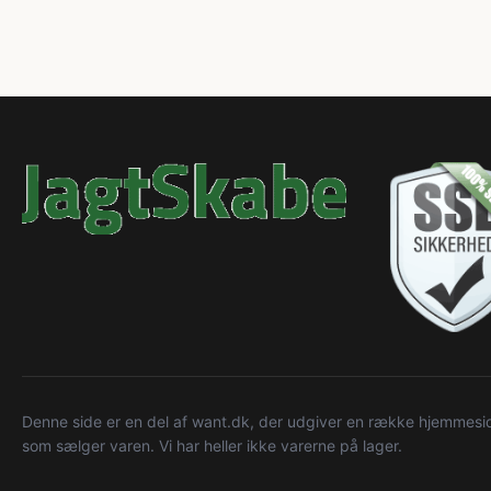
Denne side er en del af want.dk, der udgiver en række hjemmeside
som sælger varen. Vi har heller ikke varerne på lager.