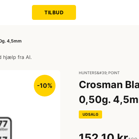
TILBUD
50g. 4,5mm
 hjælp fra AI.
HUNTERS&#39; POINT
Crosman Bla
-10%
0,50g. 4,5
UDSALG
152,10 kr