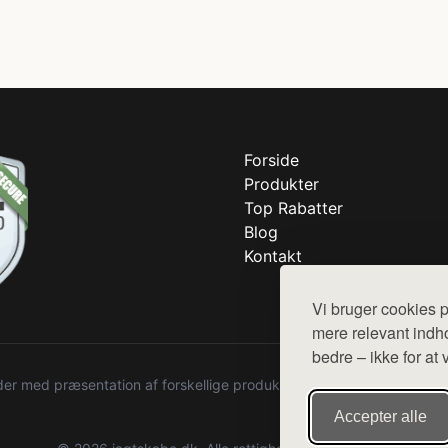
Forside
Produkter
Top Rabatter
Blog
Kontakt
Vi bruger cookies p
mere relevant indho
bedre – ikke for at 
r med præsentation af forskellige produkter fra diverse webshops. De
Accepter alle