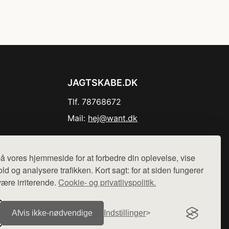
JAGTSKABE.DK
Tlf. 78768672
Mail:
hej@want.dk
Cookie- og privatlivspolitik
å vores hjemmeside for at forbedre din oplevelse, vise
ld og analysere trafikken. Kort sagt: for at siden fungerer
være irriterende.
Cookie- og privatlivspolitik.
r sælges ikke varer fra denne side - vi henviser til de shops,
Afvis ikke‑nødvendige
Indstillinger