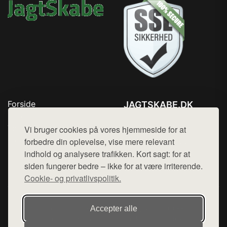
Forside
JAGTSKABE.DK
Produkter
Tlf. 78768672
Top Rabatter
Vi bruger cookies på vores hjemmeside for at
Mail:
hej@want.dk
Blog
forbedre din oplevelse, vise mere relevant
Kontakt
indhold og analysere trafikken. Kort sagt: for at
Cookie- og privatlivspolitik
siden fungerer bedre – ikke for at være irriterende.
Cookie- og privatlivspolitik.
Denne side er en del af want.dk, der udgiver en række
Accepter alle
hjemmesider med præsentation af forskellige produkter fra