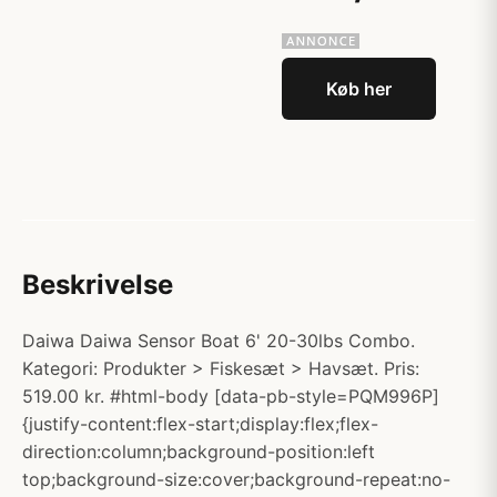
Køb her
Beskrivelse
Daiwa Daiwa Sensor Boat 6' 20-30lbs Combo.
Kategori: Produkter > Fiskesæt > Havsæt. Pris:
519.00 kr. #html-body [data-pb-style=PQM996P]
{justify-content:flex-start;display:flex;flex-
direction:column;background-position:left
top;background-size:cover;background-repeat:no-