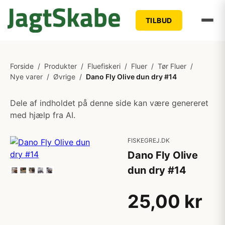
TILBUD
Forside
/
Produkter
/
Fluefiskeri
/
Fluer
/
Tør Fluer
/
Nye varer
/
Øvrige
/
Dano Fly Olive dun dry #14
Dele af indholdet på denne side kan være genereret
med hjælp fra AI.
FISKEGREJ.DK
Dano Fly Olive
dun dry #14
25,00 kr