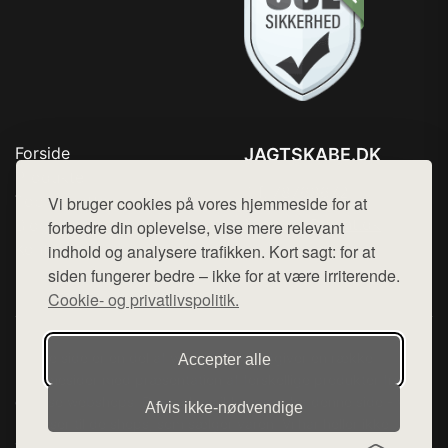
Forside
JAGTSKABE.DK
Produkter
Tlf. 78768672
Top Rabatter
Vi bruger cookies på vores hjemmeside for at
Mail:
hej@want.dk
Blog
forbedre din oplevelse, vise mere relevant
Kontakt
indhold og analysere trafikken. Kort sagt: for at
Cookie- og privatlivspolitik
siden fungerer bedre – ikke for at være irriterende.
Cookie- og privatlivspolitik.
Denne side er en del af want.dk, der udgiver en række
Accepter alle
hjemmesider med præsentation af forskellige produkter fra
diverse webshops. Der sælges ikke varer fra denne side - vi
Afvis ikke‑nødvendige
henviser til de shops, som sælger varen. Vi har heller ikke
varerne på lager.