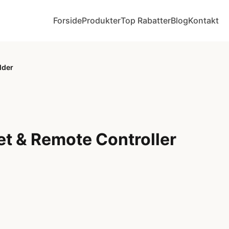
Forside
Produkter
Top Rabatter
Blog
Kontakt
lder
et & Remote Controller