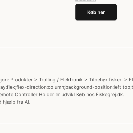
Køb her
i: Produkter > Trolling / Elektronik > Tilbehør fiskeri > El
lay:flex;flex-direction:column;background-position:left t
mote Controller Holder er udvikl Køb hos Fiskegrej.dk.
 hjælp fra AI.