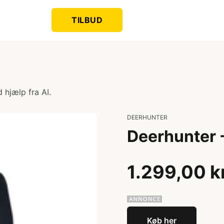
TILBUD
 hjælp fra AI.
DEERHUNTER
Deerhunter -
1.299,00 k
Køb her