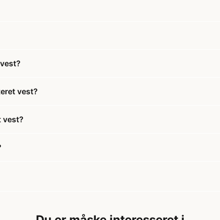
 vest?
eret vest?
t vest?
?
Du er måske interesseret i