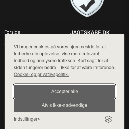
Forside
JAGTSKABE.DK
Produkter
Tlf. 78768672
Top Rabatter
Vi bruger cookies på vores hjemmeside for at
Mail:
hej@want.dk
Blog
forbedre din oplevelse, vise mere relevant
Kontakt
indhold og analysere trafikken. Kort sagt: for at
Cookie- og privatlivspolitik
siden fungerer bedre – ikke for at være irriterende.
Cookie- og privatlivspolitik.
Denne side er en del af want.dk, der udgiver en række
Accepter alle
hjemmesider med præsentation af forskellige produkter fra
diverse webshops. Der sælges ikke varer fra denne side - vi
Afvis ikke‑nødvendige
henviser til de shops, som sælger varen. Vi har heller ikke
varerne på lager.
Indstillinger
© 2026 jagtskabe.dk. Alle rettigheder forbeholdes.