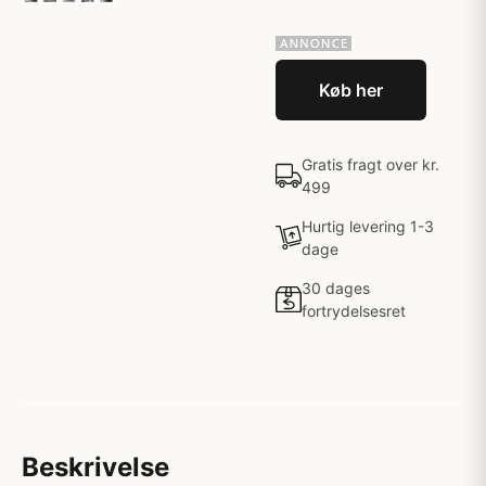
Køb her
Gratis fragt over kr.
499
Hurtig levering 1-3
dage
30 dages
fortrydelsesret
Beskrivelse