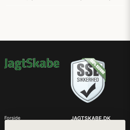
Forside
JAGTSKABE.DK
Produkter
Tlf. 78768672