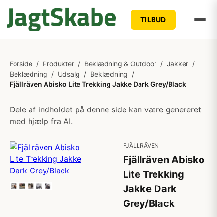
TILBUD
Forside
/
Produkter
/
Beklædning & Outdoor
/
Jakker
/
Beklædning
/
Udsalg
/
Beklædning
/
Fjällräven Abisko Lite Trekking Jakke Dark Grey/Black
Dele af indholdet på denne side kan være genereret
med hjælp fra AI.
FJÄLLRÄVEN
Fjällräven Abisko
Lite Trekking
Jakke Dark
Grey/Black