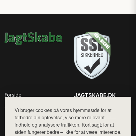
Forside
JAGTSKABE.DK
Produkter
Tlf. 78768672
Top Rabatter
Vi bruger cookies på vores hjemmeside for at
Mail:
hej@want.dk
Blog
forbedre din oplevelse, vise mere relevant
Kontakt
indhold og analysere trafikken. Kort sagt: for at
Cookie- og privatlivspolitik
siden fungerer bedre – ikke for at være irriterende.