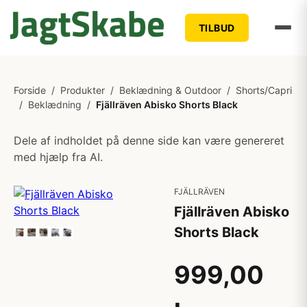
TILBUD
Forside
/
Produkter
/
Beklædning & Outdoor
/
Shorts/Capri
/
Beklædning
/
Fjällräven Abisko Shorts Black
Dele af indholdet på denne side kan være genereret
med hjælp fra AI.
FJÄLLRÄVEN
Fjällräven Abisko
Shorts Black
999,00