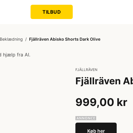
TILBUD
Beklædning
/
Fjällräven Abisko Shorts Dark Olive
 hjælp fra AI.
FJÄLLRÄVEN
Fjällräven A
999,00 kr
Køb her