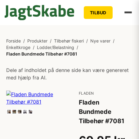
TILBUD
Forside
/
Produkter
/
Tilbehør fiskeri
/
Nye varer
/
Enkeltkroge
/
Lodder/Belastning
/
Fladen Bundmede Tilbehør #7081
Dele af indholdet på denne side kan være genereret
med hjælp fra AI.
FLADEN
Fladen
Bundmede
Tilbehør #7081