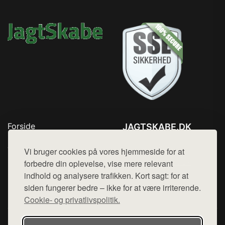
Forside
JAGTSKABE.DK
Produkter
Tlf. 78768672
Top Rabatter
Vi bruger cookies på vores hjemmeside for at
Mail:
hej@want.dk
Blog
forbedre din oplevelse, vise mere relevant
Kontakt
indhold og analysere trafikken. Kort sagt: for at
Cookie- og privatlivspolitik
siden fungerer bedre – ikke for at være irriterende.
Cookie- og privatlivspolitik.