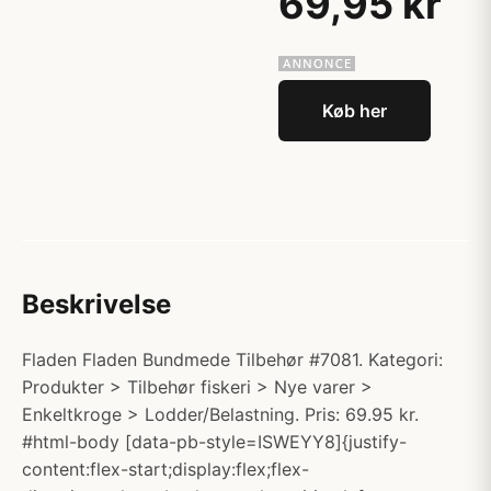
69,95 kr
Køb her
Beskrivelse
Fladen Fladen Bundmede Tilbehør #7081. Kategori:
Produkter > Tilbehør fiskeri > Nye varer >
Enkeltkroge > Lodder/Belastning. Pris: 69.95 kr.
#html-body [data-pb-style=ISWEYY8]{justify-
content:flex-start;display:flex;flex-