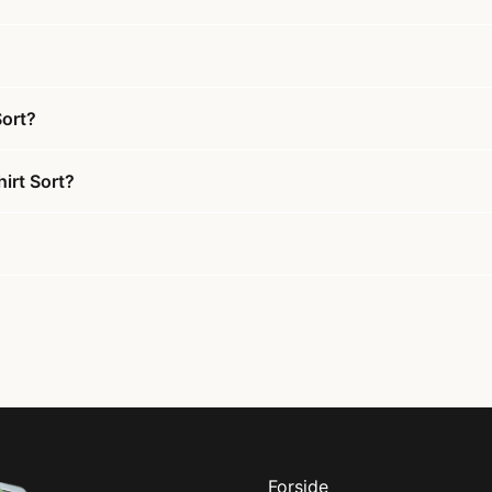
Sort?
irt Sort?
Forside