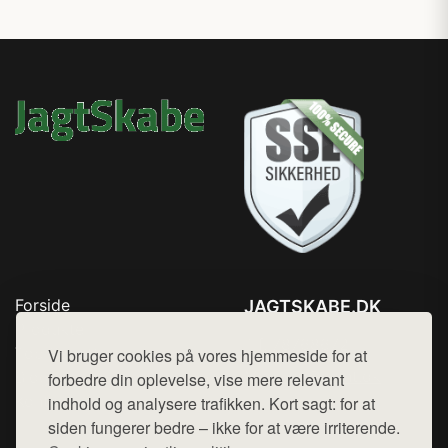
Forside
JAGTSKABE.DK
Produkter
Tlf. 78768672
Top Rabatter
Vi bruger cookies på vores hjemmeside for at
Mail:
hej@want.dk
Blog
forbedre din oplevelse, vise mere relevant
Kontakt
indhold og analysere trafikken. Kort sagt: for at
Cookie- og privatlivspolitik
siden fungerer bedre – ikke for at være irriterende.