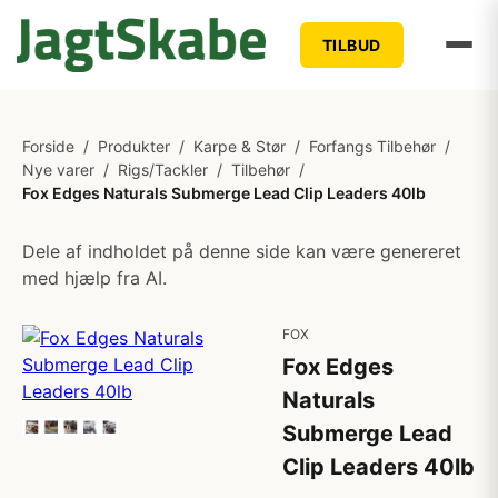
TILBUD
Forside
/
Produkter
/
Karpe & Stør
/
Forfangs Tilbehør
/
Nye varer
/
Rigs/Tackler
/
Tilbehør
/
Fox Edges Naturals Submerge Lead Clip Leaders 40lb
Dele af indholdet på denne side kan være genereret
med hjælp fra AI.
FOX
Fox Edges
Naturals
Submerge Lead
Clip Leaders 40lb