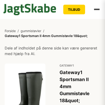
TILBUD
Forside
/
gummistøvler
/
Gateway1 Sportsman II 4mm Gummistøvle 18&quot;
Dele af indholdet på denne side kan være genereret
med hjælp fra AI.
GATEWAY1
Gateway1
Sportsman II
4mm
Gummistøvle
18&quot;