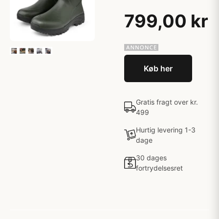
799,00 kr
Køb her
Gratis fragt over kr.
499
Hurtig levering 1-3
dage
30 dages
fortrydelsesret