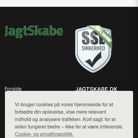
Forside
JAGTSKABE.DK
Produkter
Tlf. 78768672
Top Rabatter
Vi bruger cookies på vores hjemmeside for at
Mail:
hej@want.dk
Blog
forbedre din oplevelse, vise mere relevant
Kontakt
indhold og analysere trafikken. Kort sagt: for at
Cookie- og privatlivspolitik
siden fungerer bedre – ikke for at være irriterende.
Cookie- og privatlivspolitik.