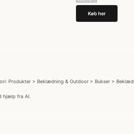
Køb her
ri: Produkter > Beklædning & Outdoor > Bukser > Beklædnin
 hjælp fra AI.