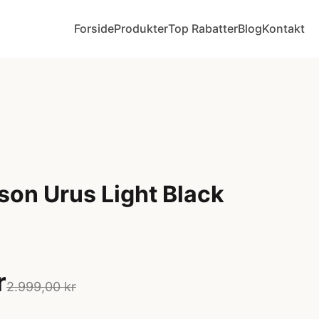
Forside
Produkter
Top Rabatter
Blog
Kontakt
son Urus Light Black
r
2.999,00 kr