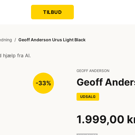
TILBUD
ædning
/
Geoff Anderson Urus Light Black
 hjælp fra AI.
GEOFF ANDERSON
Geoff Ander
-33%
UDSALG
1.999,00 k