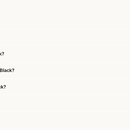
k?
 Black?
ck?