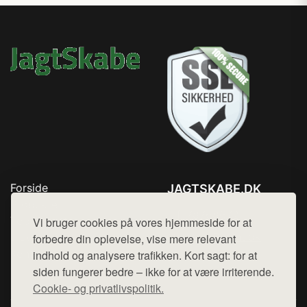
Forside
JAGTSKABE.DK
Produkter
Tlf. 78768672
Top Rabatter
Vi bruger cookies på vores hjemmeside for at
Mail:
hej@want.dk
Blog
forbedre din oplevelse, vise mere relevant
Kontakt
indhold og analysere trafikken. Kort sagt: for at
Cookie- og privatlivspolitik
siden fungerer bedre – ikke for at være irriterende.
Cookie- og privatlivspolitik.