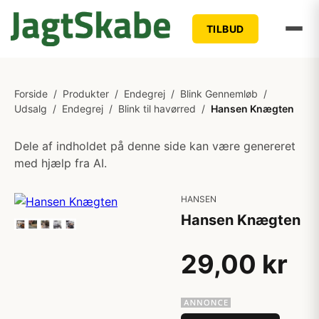
TILBUD
Forside
/
Produkter
/
Endegrej
/
Blink Gennemløb
/
Udsalg
/
Endegrej
/
Blink til havørred
/
Hansen Knægten
Dele af indholdet på denne side kan være genereret
med hjælp fra AI.
HANSEN
Hansen Knægten
29,00 kr