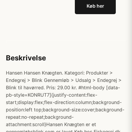
Køb her
Beskrivelse
Hansen Hansen Knægten. Kategori: Produkter >
Endegrej > Blink Gennemløb > Udsalg > Endegrej >
Blink til havørred. Pris: 29.00 kr. #html-body [data-
pb-style=KONRUT7]{justify-content:flex-
start;display:flex;flex-direction:column;background-
position:left top;background-size:cover;background-
repeat:no-repeat;background-
attachment:scroll}Hansen Knægten er et
gennemløbsblink som er lavet Køb hos Fiskegrej.dk.