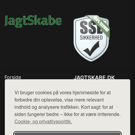
Forside
JAGTSKABE.DK
Produkter
Tlf. 78768672
Top Rabatter
Vi bruger cookies på vores hjemmeside for at
Mail:
hej@want.dk
Blog
forbedre din oplevelse, vise mere relevant
Kontakt
indhold og analysere trafikken. Kort sagt: for at
Cookie- og privatlivspolitik
siden fungerer bedre – ikke for at være irriterende.
Cookie- og privatlivspolitik.