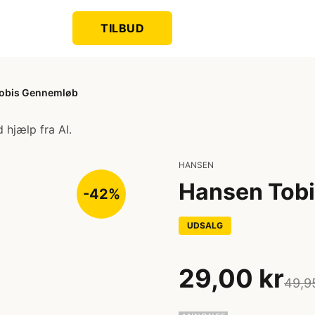
TILBUD
obis Gennemløb
 hjælp fra AI.
HANSEN
Hansen Tob
-42%
UDSALG
29,00 kr
49,9