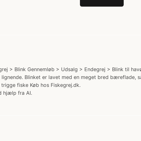
rej > Blink Gennemløb > Udsalg > Endegrej > Blink til havør
og lignende. Blinket er lavet med en meget bred bæreflade, 
 trigge fiske Køb hos Fiskegrej.dk.
 hjælp fra AI.