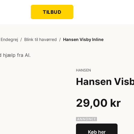
TILBUD
Endegrej
/
Blink til havørred
/
Hansen Visby Inline
 hjælp fra AI.
HANSEN
Hansen Visb
29,00 kr
Køb her