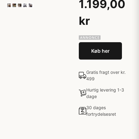
1.199,00
kr
Køb her
Gratis fragt over kr.
499
Hurtig levering 1-3
dage
30 dages
fortrydelsesret