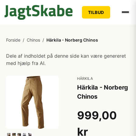
TILBUD
Forside
/
Chinos
/
Härkila - Norberg Chinos
Dele af indholdet på denne side kan være genereret
med hjælp fra AI.
HÄRKILA
Härkila - Norberg
Chinos
999,00
kr