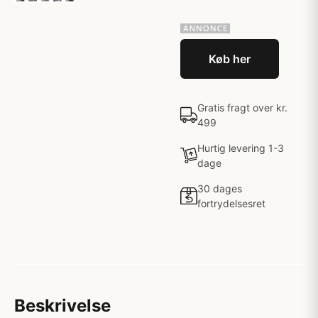
Køb her
Gratis fragt over kr.
499
Hurtig levering 1-3
dage
30 dages
fortrydelsesret
Beskrivelse