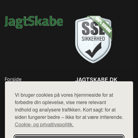
Forside
JAGTSKABE.DK
Produkter
Tlf. 78768672
Top Rabatter
Vi bruger cookies på vores hjemmeside for at
Mail:
hej@want.dk
Blog
forbedre din oplevelse, vise mere relevant
Kontakt
indhold og analysere trafikken. Kort sagt: for at
Cookie- og privatlivspolitik
siden fungerer bedre – ikke for at være irriterende.
Cookie- og privatlivspolitik.