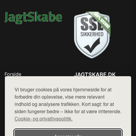
Forside
JAGTSKABE.DK
Produkter
Tlf. 78768672
Top Rabatter
Vi bruger cookies på vores hjemmeside for at
Mail:
hej@want.dk
Blog
forbedre din oplevelse, vise mere relevant
Kontakt
indhold og analysere trafikken. Kort sagt: for at
Cookie- og privatlivspolitik
siden fungerer bedre – ikke for at være irriterende.
Cookie- og privatlivspolitik.