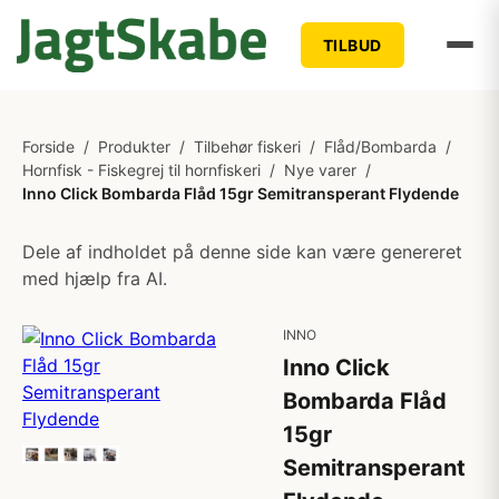
TILBUD
Forside
/
Produkter
/
Tilbehør fiskeri
/
Flåd/Bombarda
/
Hornfisk - Fiskegrej til hornfiskeri
/
Nye varer
/
Inno Click Bombarda Flåd 15gr Semitransperant Flydende
Dele af indholdet på denne side kan være genereret
med hjælp fra AI.
INNO
Inno Click
Bombarda Flåd
15gr
Semitransperant