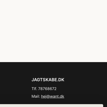
JAGTSKABE.DK
Tlf. 78768672
Mail:
hej@want.dk
Cookie- og privatlivspolitik