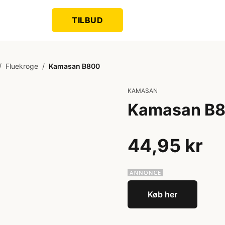
TILBUD
/
Fluekroge
/
Kamasan B800
KAMASAN
Kamasan B
44,95 kr
Køb her