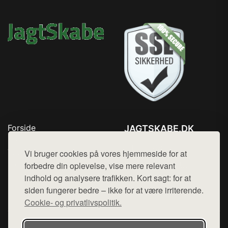
Forside
JAGTSKABE.DK
Produkter
Tlf. 78768672
Top Rabatter
Vi bruger cookies på vores hjemmeside for at
Mail:
hej@want.dk
Blog
forbedre din oplevelse, vise mere relevant
Kontakt
indhold og analysere trafikken. Kort sagt: for at
Cookie- og privatlivspolitik
siden fungerer bedre – ikke for at være irriterende.
Cookie- og privatlivspolitik.