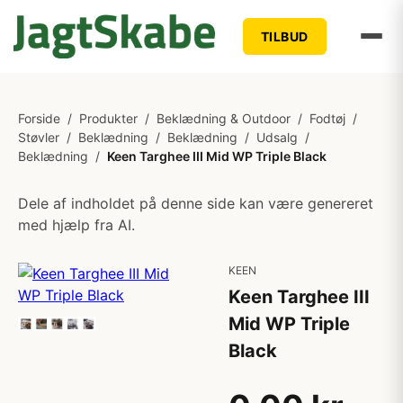
TILBUD
Forside
/
Produkter
/
Beklædning & Outdoor
/
Fodtøj
/
Støvler
/
Beklædning
/
Beklædning
/
Udsalg
/
Beklædning
/
Keen Targhee III Mid WP Triple Black
Dele af indholdet på denne side kan være genereret
med hjælp fra AI.
KEEN
Keen Targhee III
Mid WP Triple
Black