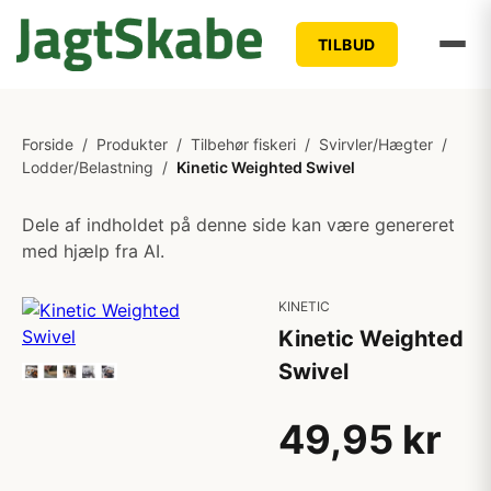
TILBUD
Forside
/
Produkter
/
Tilbehør fiskeri
/
Svirvler/Hægter
/
Lodder/Belastning
/
Kinetic Weighted Swivel
Dele af indholdet på denne side kan være genereret
med hjælp fra AI.
KINETIC
Kinetic Weighted
Swivel
49,95 kr