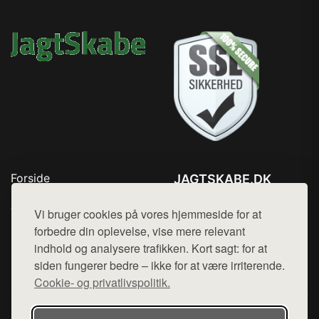
Forside
JAGTSKABE.DK
Produkter
Tlf. 78768672
Top Rabatter
Vi bruger cookies på vores hjemmeside for at
Mail:
hej@want.dk
Blog
forbedre din oplevelse, vise mere relevant
Kontakt
indhold og analysere trafikken. Kort sagt: for at
Cookie- og privatlivspolitik
siden fungerer bedre – ikke for at være irriterende.
Cookie- og privatlivspolitik.