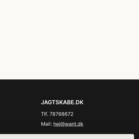
JAGTSKABE.DK
Tlf. 78768672
Mail:
hej@want.dk
Cookie- og privatlivspolitik