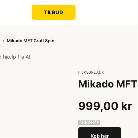
TILBUD
e
/
Mikado MFT Craft Spin
 hjælp fra AI.
FISKEGREJ.DK
Mikado MFT 
999,00 kr
Køb her