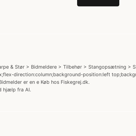
arpe & Stør > Bidmeldere > Tilbehør > Stangopsætning > Stø
ex;flex-direction:column;background-position:left top;bac
idmelder er en e Køb hos Fiskegrej.dk.
 hjælp fra AI.