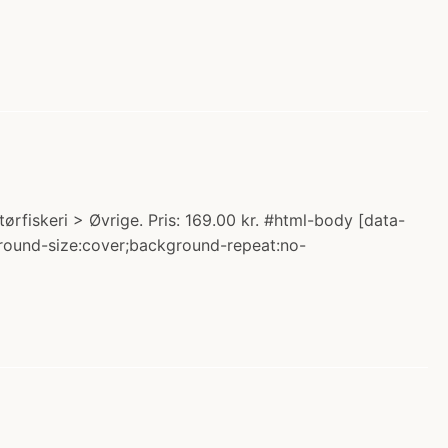
rfiskeri > Øvrige. Pris: 169.00 kr. #html-body [data-
kground-size:cover;background-repeat:no-