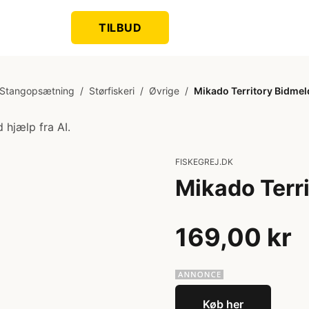
TILBUD
Stangopsætning
/
Størfiskeri
/
Øvrige
/
Mikado Territory Bidmel
 hjælp fra AI.
FISKEGREJ.DK
Mikado Terri
169,00 kr
Køb her