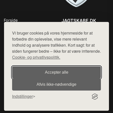
Forside
JAGTSKABE.DK
Produkter
Tlf. 78768672
Top Rabatter
Vi bruger cookies på vores hjemmeside for at
Mail:
hej@want.dk
Blog
forbedre din oplevelse, vise mere relevant
Kontakt
indhold og analysere trafikken. Kort sagt: for at
Cookie- og privatlivspolitik
siden fungerer bedre – ikke for at være irriterende.
Cookie- og privatlivspolitik.
Denne side er en del af want.dk, der udgiver en række
Accepter alle
hjemmesider med præsentation af forskellige produkter fra
diverse webshops. Der sælges ikke varer fra denne side - vi
Afvis ikke‑nødvendige
henviser til de shops, som sælger varen. Vi har heller ikke
varerne på lager.
Indstillinger
© 2026 jagtskabe.dk. Alle rettigheder forbeholdes.