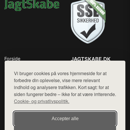
Forside
JAGTSKABE.DK
Produkter
Tlf. 78768672
Top Rabatter
Vi bruger cookies på vores hjemmeside for at
Mail:
hej@want.dk
Blog
forbedre din oplevelse, vise mere relevant
Kontakt
indhold og analysere trafikken. Kort sagt: for at
Cookie- og privatlivspolitik
siden fungerer bedre – ikke for at være irriterende.
Cookie- og privatlivspolitik.
Denne side er en del af want.dk, der udgiver en række
Accepter alle
hjemmesider med præsentation af forskellige produkter fra