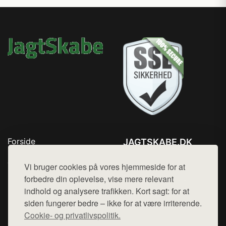
Forside
JAGTSKABE.DK
Produkter
Tlf. 78768672
Top Rabatter
Vi bruger cookies på vores hjemmeside for at
Mail:
hej@want.dk
Blog
forbedre din oplevelse, vise mere relevant
Kontakt
indhold og analysere trafikken. Kort sagt: for at
Cookie- og privatlivspolitik
siden fungerer bedre – ikke for at være irriterende.
Cookie- og privatlivspolitik.