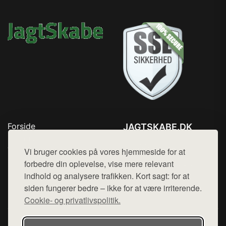
Forside
JAGTSKABE.DK
Produkter
Tlf. 78768672
Top Rabatter
Vi bruger cookies på vores hjemmeside for at
Mail:
hej@want.dk
Blog
forbedre din oplevelse, vise mere relevant
Kontakt
indhold og analysere trafikken. Kort sagt: for at
Cookie- og privatlivspolitik
siden fungerer bedre – ikke for at være irriterende.
Cookie- og privatlivspolitik.