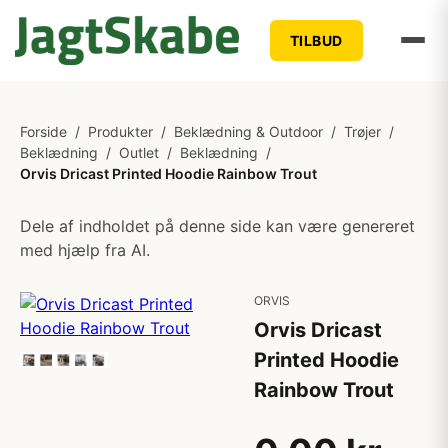
TILBUD
Forside
/
Produkter
/
Beklædning & Outdoor
/
Trøjer
/
Beklædning
/
Outlet
/
Beklædning
/
Orvis Dricast Printed Hoodie Rainbow Trout
Dele af indholdet på denne side kan være genereret
med hjælp fra AI.
ORVIS
Orvis Dricast
Printed Hoodie
Rainbow Trout