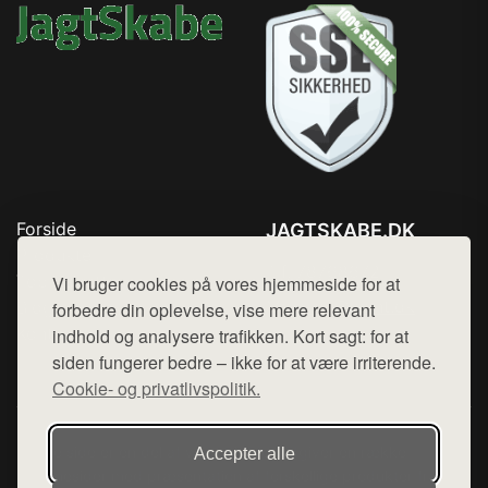
Forside
JAGTSKABE.DK
Produkter
Tlf. 78768672
Top Rabatter
Vi bruger cookies på vores hjemmeside for at
Mail:
hej@want.dk
Blog
forbedre din oplevelse, vise mere relevant
Kontakt
indhold og analysere trafikken. Kort sagt: for at
Cookie- og privatlivspolitik
siden fungerer bedre – ikke for at være irriterende.
Cookie- og privatlivspolitik.
Denne side er en del af want.dk, der udgiver en række
Accepter alle
hjemmesider med præsentation af forskellige produkter fra