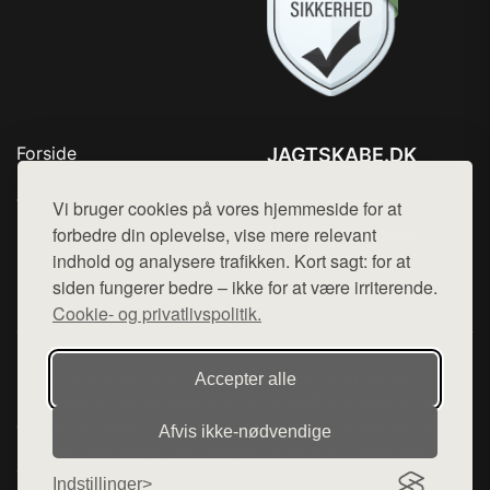
Forside
JAGTSKABE.DK
Produkter
Tlf. 78768672
Top Rabatter
Vi bruger cookies på vores hjemmeside for at
Mail:
hej@want.dk
Blog
forbedre din oplevelse, vise mere relevant
Kontakt
indhold og analysere trafikken. Kort sagt: for at
Cookie- og privatlivspolitik
siden fungerer bedre – ikke for at være irriterende.
Cookie- og privatlivspolitik.
Denne side er en del af want.dk, der udgiver en række
Accepter alle
hjemmesider med præsentation af forskellige produkter fra
diverse webshops. Der sælges ikke varer fra denne side - vi
Afvis ikke‑nødvendige
henviser til de shops, som sælger varen. Vi har heller ikke
varerne på lager.
Indstillinger