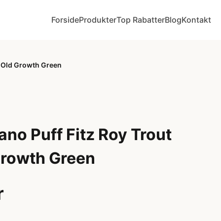
Forside
Produkter
Top Rabatter
Blog
Kontakt
y Old Growth Green
no Puff Fitz Roy Trout
rowth Green
r