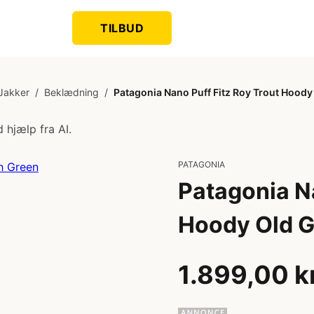
TILBUD
Jakker
/
Beklædning
/
Patagonia Nano Puff Fitz Roy Trout Hood
 hjælp fra AI.
PATAGONIA
Patagonia Na
Hoody Old G
1.899,00 k