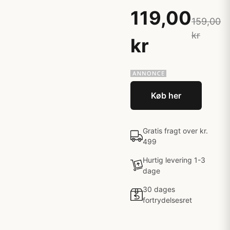
119,00
159,00
kr
kr
Køb her
Gratis fragt over kr.
499
Hurtig levering 1-3
dage
30 dages
fortrydelsesret